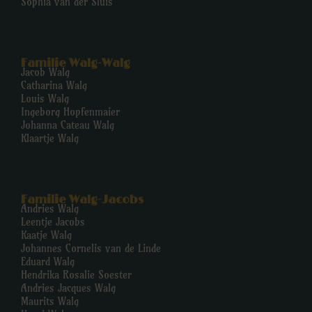
Sophia van der Sluis
Familie Walg-Walg
Jacob Walg
Catharina Walg
Louis Walg
Ingeborg Hopfenmaier
Johanna Cateau Walg
Klaartje Walg
Familie Walg-Jacobs
Andries Walg
Leentje Jacobs
Kaatje Walg
Johannes Cornelis van de Linde
Eduard Walg
Hendrika Rosalie Soester
Andries Jacques Walg
Maurits Walg