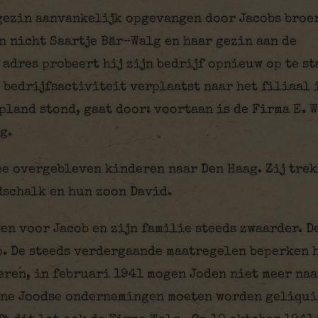
 gezin aanvankelijk opgevangen door Jacobs broe
jn nicht Saartje Bär-Walg en haar gezin aan de
adres probeert hij zijn bedrijf opnieuw op te st
 bedrijfsactiviteit verplaatst naar het filiaal 
land stond, gaat door: voortaan is de Firma E. 
g.
ee overgebleven kinderen naar Den Haag. Zij tre
dschalk en hun zoon David.
en voor Jacob en zijn familie steeds zwaarder. D
. De steeds verdergaande maatregelen beperken h
eren, in februari 1941 mogen Joden niet meer naa
ne Joodse ondernemingen moeten worden geliqui