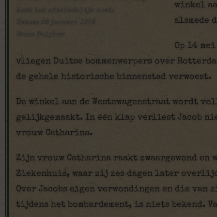
winkel aa
komt het uiteindelijk niet.
alsmede d
Datum: 28 januari 1916
Bron: Delpher
Op 14 mei
vliegen Duitse bommenwerpers over Rotterdam
de gehele historische binnenstad verwoest.
De winkel aan de Westewagenstraat wordt vol
gelijkgemaakt. In één klap verliest Jacob nie
vrouw Catharina.
Zijn vrouw Catharina raakt zwaargewond en w
Ziekenhuis, waar zij zes dagen later overli
Over Jacobs eigen verwondingen en die van z
tijdens het bombardement, is niets bekend. V