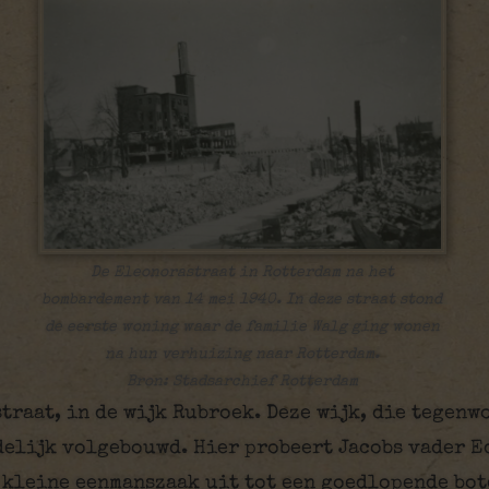
De Eleonorastraat in Rotterdam na het
bombardement van 14 mei 1940. In deze straat stond
de eerste woning waar de familie Walg ging wonen
na hun verhuizing naar Rotterdam.
Bron: Stadsarchief Rotterdam
traat, in de wijk Rubroek. Deze wijk, die tegenw
elijk volgebouwd. Hier probeert Jacobs vader E
e kleine eenmanszaak uit tot een goedlopende bo