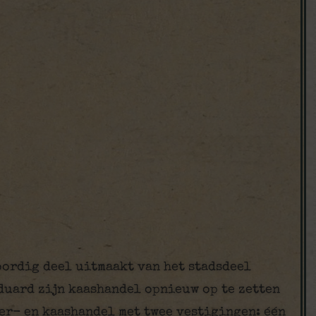
oordig deel uitmaakt van het stadsdeel
duard zijn kaashandel opnieuw op te zetten
ter- en kaashandel met twee vestigingen: één