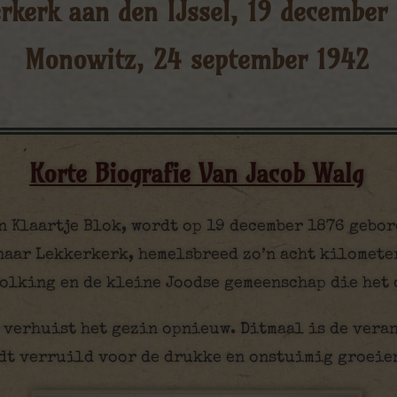
rkerk aan den IJssel, 19 december
Monowitz, 24 september 1942
Korte Biografie Van Jacob Walg
n Klaartje Blok, wordt op 19 december 1876 gebor
naar Lekkerkerk, hemelsbreed zo’n acht kilomete
volking en de kleine Joodse gemeenschap die het 
, verhuist het gezin opnieuw. Ditmaal is de ver
dt verruild voor de drukke en onstuimig groeie