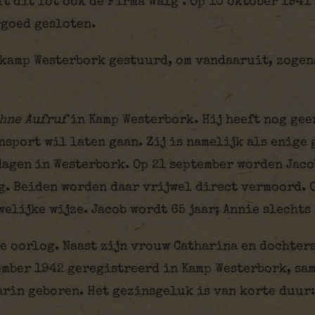
t dit lot ook de Firma Walg . Op 10 oktober 1941
rgoed gesloten.
kamp Westerbork gestuurd, om vandaaruit, zogena
hne Aufruf
in Kamp Westerbork. Hij heeft nog gee
nsport wil laten gaan. Zij is namelijk als enige
dagen in Westerbork. Op 21 september worden Jaco
g. Beiden worden daar vrijwel direct vermoord. 
elijke wijze. Jacob wordt 65 jaar; Annie slechts 
e oorlog. Naast zijn vrouw Catharina en dochters
ember 1942 geregistreerd in Kamp Westerbork, sa
rin geboren. Het gezinsgeluk is van korte duur: