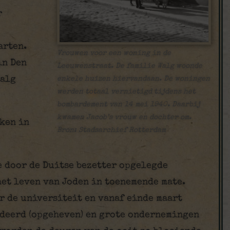
r
arten.
Vrouwen voor een woning in de
in Den
Leeuwenstraat. De familie Walg woonde
Walg
enkele huizen hiervandaan. De woningen
werden totaal vernietigd tijdens het
bombardement van 14 mei 1940. Daarbij
kwamen Jacob’s vrouw en dochter om.
kken in
Bron: Stadsarchief Rotterdam
e door de Duitse bezetter opgelegde
et leven van Joden in toenemende mate.
r de universiteit en vanaf einde maart
deerd (opgeheven) en grote ondernemingen