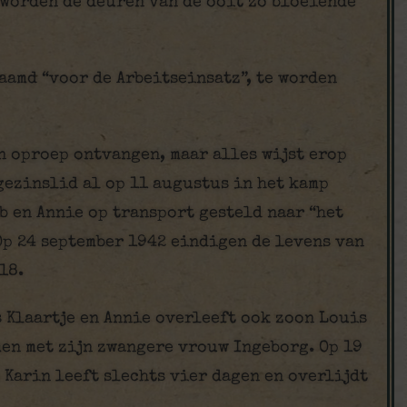
 worden de deuren van de ooit zo bloeiende
amd “voor de Arbeitseinsatz”, te worden
n oproep ontvangen, maar alles wijst erop
 gezinslid al op 11 augustus in het kamp
b en Annie op transport gesteld naar “het
Op 24 september 1942 eindigen de levens van
18.
 Klaartje en Annie overleeft ook zoon Louis
men met zijn zwangere vrouw Ingeborg. Op 19
 Karin leeft slechts vier dagen en overlijdt