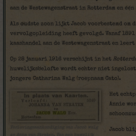
aan de Westewagenstraat in Rotterdam en één 
Als oudste zoon lijkt Jacob voorbestemd om d
vervolgopleiding heeft gevolgd. Vanaf 1891 –
kaashandel aan de Westewagenstraat en leert 
Op 28 januari 1916 verschijnt in het
Rotterd
huwelijksbelofte wordt echter niet ingelost,
jongere Catharina Walg (roepnaam Cato).
Het echtp
Annie wor
schoonzus
Verlovingsaankondiging van Jacob walg
Jacob bli
en Anna van Straten. Van een huwelijk