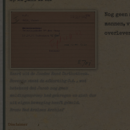
Nog geen 
mannen, v
overleven
Kaart uit de Joodse Raad Carthotheek.
Bovenin staat de afkorting O.A. , wat
betekent dat Jacob nog geen
meldingsoproep had gekregen en zich dus
uit eigen beweging heeft gemeld.
Bron: Bad Arolsen Archief
Disclaimer