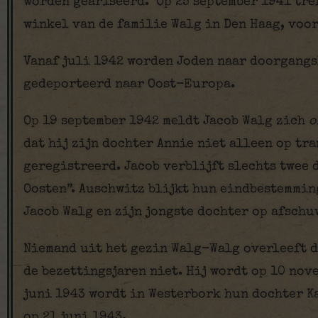
worden geariseerd. Op 25 september 1941 tref
winkel van de familie Walg in Den Haag, voo
Vanaf juli 1942 worden Joden naar doorgangs
gedeporteerd naar Oost-Europa.
Op 19 september 1942 meldt Jacob Walg zich
o
dat hij zijn dochter Annie niet alleen op tra
geregistreerd. Jacob verblijft slechts twee 
Oosten”. Auschwitz blijkt hun eindbestemmin
Jacob Walg en zijn jongste dochter op afschuw
Niemand uit het gezin Walg-Walg overleeft d
de bezettingsjaren niet. Hij wordt op 10 nov
juni 1943 wordt in Westerbork hun dochter Ka
op 21 juni 1943.