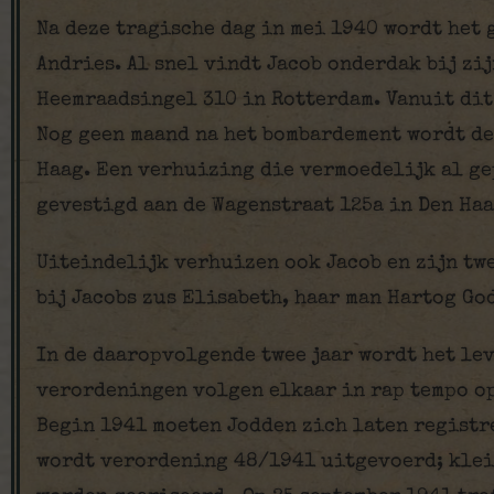
Na deze tragische dag in mei 1940 wordt het
Andries. Al snel vindt Jacob onderdak bij zi
Heemraadsingel 310 in Rotterdam. Vanuit dit 
Nog geen maand na het bombardement wordt de
Haag. Een verhuizing die vermoedelijk al gep
gevestigd aan de Wagenstraat 125a in Den Haa
Uiteindelijk verhuizen ook Jacob en zijn tw
bij Jacobs zus Elisabeth, haar man Hartog Go
In de daaropvolgende twee jaar wordt het lev
verordeningen volgen elkaar in rap tempo op
Begin 1941 moeten Jodden zich laten registr
wordt verordening 48/1941 uitgevoerd; klei