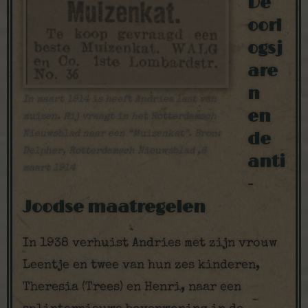
De
oorl
ogsj
are
n
In maart 1914 is heeft Andries last van
en
muizen. Hij vraagt in het Rotterdamsch
Nieuwsblad naar een “Muizenkat”. Bron:
de
Delpher, Rotterdamsch Nieuwsblad ,6
anti
maart 1914
-
Joodse maatregelen
In 1938 verhuist Andries met zijn vrouw
Leentje en twee van hun zes kinderen,
Theresia (Trees) en Henri, naar een