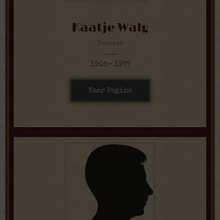
Kaatje Walg
Dochter
1905- 19??
Naar Pagina