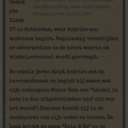
Gedem
van Andries Walg. Bron: Rotterdamsch
pte
Nieuwsblad van 30 juli 1907
Slaak
67 in Rotterdam, waar Andries een
modezaak begint. Regelmatig verschijnen
er advertenties in de krant waarin om
winkelpersoneel wordt gevraagd.
Na enkele jaren stopt Andries met de
herenmodezaak en begint hij samen met
zijn compagnon Meier Kats een “handel in
kaas in den uitgebreidsten (sic) zin van
het woord”. Daarmee treedt hij in de
voetsporen van zijn vader en broers. De
zaak krijgt de naam “Walg & Co” en is