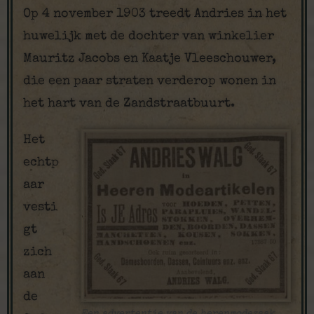
Op 4 november 1903 treedt Andries in het
huwelijk met de dochter van winkelier
Mauritz Jacobs en Kaatje Vleeschouwer,
die een paar straten verderop wonen in
het hart van de Zandstraatbuurt.
Het
echtp
aar
vesti
gt
zich
aan
de
Een advertentie van de herenmodezaak