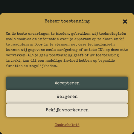
Familie Walg-Walg
Beheer toestemming
Jacob Walg
Catharina Walg
Louis Walg
Om de beste ervaringen te bieden, gebruiken wij technologieën
zoals cookies om informatie over je apparaat op te slaan en/of
Ingeborg Hopfenmaier
te raadplegen. Door in te stemmen met deze technologieën
Johanna Cateau Walg
kunnen wij gegevens zoals surfgedrag of unieke ID's op deze site
Klaartje Walg
verwerken. Als je geen toestemming geeft of uw toestemming
intrekt, kan dit een nadelige invloed hebben op bepaalde
functies en mogelijkheden.
Familie Walg-Jacobs
Andries Walg
Accepteren
Leentje Jacobs
Kaatje Walg
Weigeren
Johannes Cornelis van de Linde
Eduard Walg
Hendrika Rosalie Soester
Bekijk voorkeuren
Andries Jacques Walg
Maurits Walg
Cookiebeleid
Henri Walg
Klaartje Walg