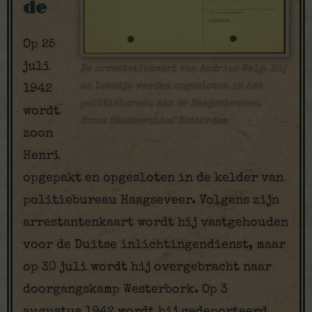
de
Op 25
juli
De arrestatiekaart van Andries Walg. Hij
en Leentje werden opgesloten in het
1942
politiebureau aan de Haagscheveer.
wordt
Bron: Stadsarchief Rotterdam
zoon
Henri
opgepakt en opgesloten in de kelder van
politiebureau Haagseveer. Volgens zijn
arrestantenkaart wordt hij vastgehouden
voor de Duitse inlichtingendienst, maar
op 30 juli wordt hij overgebracht naar
doorgangskamp Westerbork. Op 3