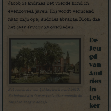
Jacob is Andries het vierde kind in
evenzoveel jaren. Hij wordt vernoemd
naar zijn opa, Andries Abraham Blok, die
het jaar ervoor is overleden.
De
Jeu
gd
van
And
ries
in
Het raadhuis van Lekkerkerk rond 1910.
Lek
Nu bekend als “Amicitia”. Hier woonde de
familie Walg vlakbij.
ker