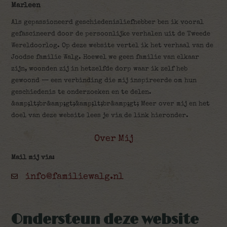
Marleen
Als gepassioneerd geschiedenisliefhebber ben ik vooral
gefascineerd door de persoonlijke verhalen uit de Tweede
Wereldoorlog. Op deze website vertel ik het verhaal van de
Joodse familie Walg. Hoewel we geen familie van elkaar
zijn, woonden zij in hetzelfde dorp waar ik zelf heb
gewoond — een verbinding die mij inspireerde om hun
geschiedenis te onderzoeken en te delen.
&amp;lt;br&amp;gt;&amp;lt;br&amp;gt; Meer over mij en het
doel van deze website lees je via de link hieronder.
Over Mij
Mail mij via:
info@familiewalg.nl
Ondersteun deze website