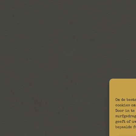
Om de best
cookies om
Door in te
surfgedrag
geeft of u
bepaalde f