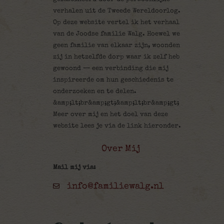
verhalen uit de Tweede Wereldoorlog.
Op deze website vertel ik het verhaal
van de Joodse familie Walg. Hoewel we
geen familie van elkaar zijn, woonden
zij in hetzelfde dorp waar ik zelf heb
gewoond — een verbinding die mij
inspireerde om hun geschiedenis te
onderzoeken en te delen.
&amp;lt;br&amp;gt;&amp;lt;br&amp;gt;
Meer over mij en het doel van deze
website lees je via de link hieronder.
Over Mij
Mail mij via:
info@familiewalg.nl