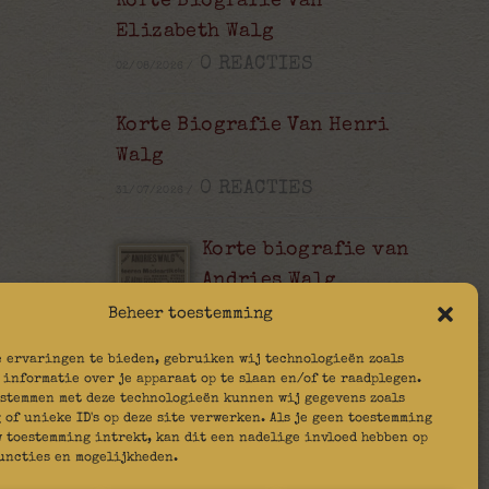
Korte Biografie Van
Elizabeth Walg
0 REACTIES
02/08/2026
/
Korte Biografie Van Henri
Walg
0 REACTIES
31/07/2026
/
Korte biografie van
Andries Walg
0 REACTIES
Beheer toestemming
22/03/2026
/
e ervaringen te bieden, gebruiken wij technologieën zoals
Korte biografie van
 informatie over je apparaat op te slaan en/of te raadplegen.
 stemmen met deze technologieën kunnen wij gegevens zoals
Mietje Walg
 of unieke ID's op deze site verwerken. Als je geen toestemming
0 REACTIES
w toestemming intrekt, kan dit een nadelige invloed hebben op
14/02/2026
/
uncties en mogelijkheden.