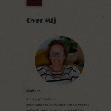
Over Mij
Marleen
Als gepassioneerd
geschiedenisliefhebber ben ik vooral
gefascineerd door de persoonlijke