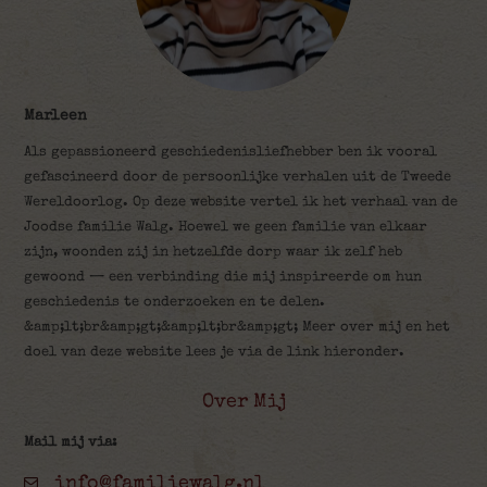
Marleen
Als gepassioneerd geschiedenisliefhebber ben ik vooral
gefascineerd door de persoonlijke verhalen uit de Tweede
Wereldoorlog. Op deze website vertel ik het verhaal van de
Joodse familie Walg. Hoewel we geen familie van elkaar
zijn, woonden zij in hetzelfde dorp waar ik zelf heb
gewoond — een verbinding die mij inspireerde om hun
geschiedenis te onderzoeken en te delen.
&amp;lt;br&amp;gt;&amp;lt;br&amp;gt; Meer over mij en het
doel van deze website lees je via de link hieronder.
Over Mij
Mail mij via:
info@familiewalg.nl